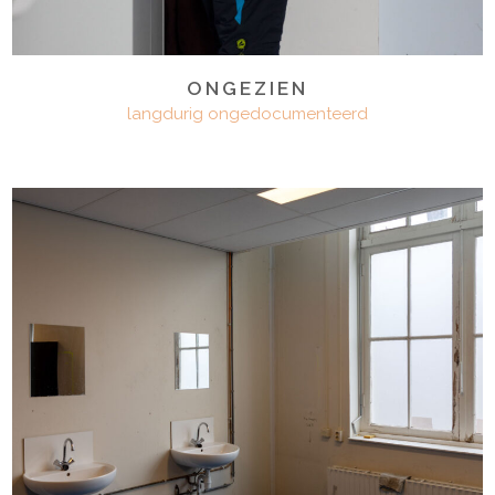
ONGEZIEN
langdurig ongedocumenteerd