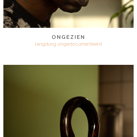
ONGEZIEN
langdurig ongedocumenteerd