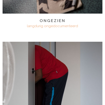
ONGEZIEN
langdurig ongedocumenteerd