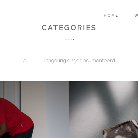
HOME
CATEGORIES
All
langdurig ongedocumenteerd
ONGEZIEN
ONGEZIE
rig ongedocumenteerd
langdurig ongedocum